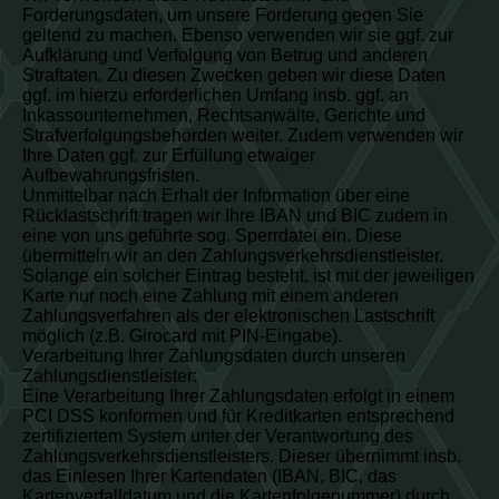
Forderungsdaten, um unsere Forderung gegen Sie
geltend zu machen. Ebenso verwenden wir sie ggf. zur
Aufklärung und Verfolgung von Betrug und anderen
Straftaten. Zu diesen Zwecken geben wir diese Daten
ggf. im hierzu erforderlichen Umfang insb. ggf. an
Inkassounternehmen, Rechtsanwälte, Gerichte und
Strafverfolgungsbehörden weiter. Zudem verwenden wir
Ihre Daten ggf. zur Erfüllung etwaiger
Aufbewahrungsfristen.
Unmittelbar nach Erhalt der Information über eine
Rücklastschrift tragen wir Ihre IBAN und BIC zudem in
eine von uns geführte sog. Sperrdatei ein. Diese
übermitteln wir an den Zahlungsverkehrsdienstleister.
Solange ein solcher Eintrag besteht, ist mit der jeweiligen
Karte nur noch eine Zahlung mit einem anderen
Zahlungsverfahren als der elektronischen Lastschrift
möglich (z.B. Girocard mit PIN-Eingabe).
Verarbeitung Ihrer Zahlungsdaten durch unseren
Zahlungsdienstleister:
Eine Verarbeitung Ihrer Zahlungsdaten erfolgt in einem
PCI DSS konformen und für Kreditkarten entsprechend
zertifiziertem System unter der Verantwortung des
Zahlungsverkehrsdienstleisters. Dieser übernimmt insb.
das Einlesen Ihrer Kartendaten (IBAN, BIC, das
Kartenverfalldatum und die Kartenfolgenummer) durch