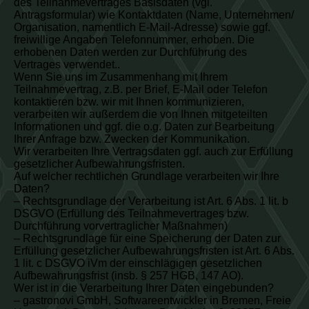
des Teilnahmevertrages Basisdaten (vgl.
Antragsformular) wie Kontaktdaten (Name, Unternehmen/
Organisation, namentlich E-Mail-Adresse) sowie ggf.
freiwillige Angaben Telefonnummer, erhoben. Die
erhobenen Daten werden zur Durchführung des
Vertrages verwendet..
Wenn Sie uns im Zusammenhang mit Ihrem
Teilnahmevertrag, z.B. per Brief, E-Mail oder Telefon
kontaktieren bzw. wir mit Ihnen kommunizieren,
verarbeiten wir außerdem die von Ihnen mitgeteilten
Informationen und ggf. die o.g. Daten zur Bearbeitung
Ihrer Anfrage bzw. Zwecken der Kommunikation.
Wir verarbeiten Ihre Vertragsdaten ggf. auch zur Erfüllung
gesetzlicher Aufbewahrungsfristen.
Auf welcher rechtlichen Grundlage verarbeiten wir Ihre
Daten?
– Rechtsgrundlage der Verarbeitung ist Art. 6 Abs. 1 lit. b
DSGVO (Erfüllung des Teilnahmevertrages bzw.
Durchführung vorvertraglicher Maßnahmen)
– Rechtsgrundlage für eine Speicherung der Daten zur
Erfüllung gesetzlicher Aufbewahrungsfristen ist Art. 6 Abs.
1 lit. c DSGVO iVm der einschlägigen gesetzlichen
Aufbewahrungsfrist (insb. § 257 HGB, 147 AO).
Wer ist in die Verarbeitung Ihrer Daten eingebunden?
– gastronovi GmbH, Softwareentwickler in Bremen, Freie