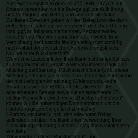
Aufbewahrungsfristen gem. §§ 257 HGB, 147 AO, auf.
Ebenso verwenden wir die Belege ggf. zur Aufklärung
und Verfolgung von Betrug und anderen Straftaten.
Zu diesen Zwecken geben wir den Beleg bzw. die darin
enthaltenen Daten ggf. im hierzu erforderlichen Umfang
insb. ggf. an Inkassounternehmen, Rechtsanwälte,
Gerichte und Strafverfolgungsbehörden weiter. Eine
Vernichtung der Lastschriftbelege erfolgt turnusmäßig
nach Ablauf der gesetzlichen Aufbewahrungsfristen.
Nur bei einer Rücklastschrift:
Wenn eine Lastschrift von Ihrer Bank nicht eingelöst bzw.
zurückgebucht wird, erhalten wir von unserer Bank eine
Mitteilung darüber (sog. Rücklastschriftdaten). Mit dieser
Mitteilung erhalten wir zudem eine Information zum Grund
der nicht erfolgten Abbuchung (Widerspruch, keine
Angabe) sowie Ihre IBAN und BIC, die Höhe des
ausstehenden Betrags sowie die entsprechende 27-
stellige Kennziffer. Durch diese „Rücklastschriftdaten“
können wir die notwendigen Daten ermitteln, um die
Forderung gegen Sie geltend zu machen
(„Forderungsdaten“), insb. den relevanten Beleg
auffinden und über Ihre Bank unter Verwendung Ihrer
Einwilligungserklärung auf dem Beleg Ihre Kontaktdaten
ermitteln.
Wir verwenden diese Rücklastschrift- und