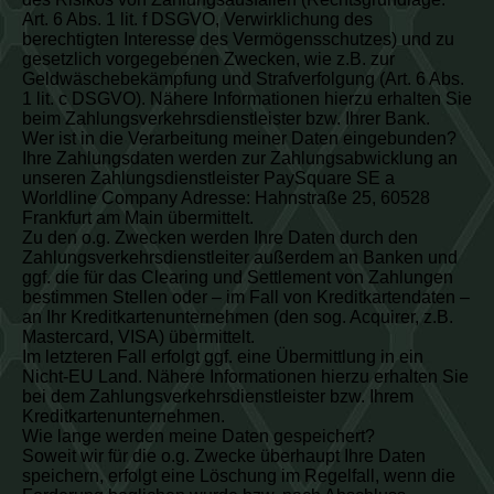
Art. 6 Abs. 1 lit. f DSGVO, Verwirklichung des
berechtigten Interesse des Vermögensschutzes) und zu
gesetzlich vorgegebenen Zwecken, wie z.B. zur
Geldwäschebekämpfung und Strafverfolgung (Art. 6 Abs.
1 lit. c DSGVO). Nähere Informationen hierzu erhalten Sie
beim Zahlungsverkehrsdienstleister bzw. Ihrer Bank.
Wer ist in die Verarbeitung meiner Daten eingebunden?
Ihre Zahlungsdaten werden zur Zahlungsabwicklung an
unseren Zahlungsdienstleister PaySquare SE a
Worldline Company Adresse: Hahnstraße 25, 60528
Frankfurt am Main übermittelt.
Zu den o.g. Zwecken werden Ihre Daten durch den
Zahlungsverkehrsdienstleiter außerdem an Banken und
ggf. die für das Clearing und Settlement von Zahlungen
bestimmen Stellen oder – im Fall von Kreditkartendaten –
an Ihr Kreditkartenunternehmen (den sog. Acquirer, z.B.
Mastercard, VISA) übermittelt.
Im letzteren Fall erfolgt ggf. eine Übermittlung in ein
Nicht-EU Land. Nähere Informationen hierzu erhalten Sie
bei dem Zahlungsverkehrsdienstleister bzw. Ihrem
Kreditkartenunternehmen.
Wie lange werden meine Daten gespeichert?
Soweit wir für die o.g. Zwecke überhaupt Ihre Daten
speichern, erfolgt eine Löschung im Regelfall, wenn die